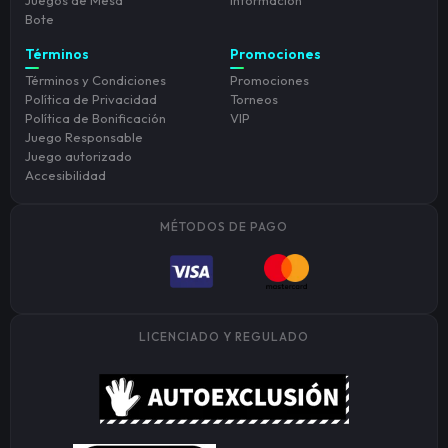
Bote
Términos
Promociones
Términos y Condiciones
Promociones
Política de Privacidad
Torneos
Política de Bonificación
VIP
Juego Responsable
Juego autorizado
Accesibilidad
MÉTODOS DE PAGO
LICENCIADO Y REGULADO