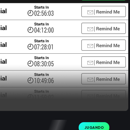
JUGANDO