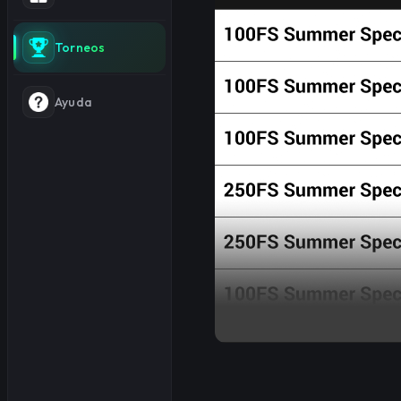
Torneos
Ayuda