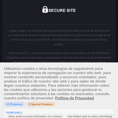
Jugar juegos con dinero real requiere el registro de una cuenta. El acceso a
las solicitudes de dinero real está prohibido por las personas incluidas en el
Artículo 6.2 (a) y la Ley 13/2011, de 27 de mayo, sobre la regulación de los
juegos.
Skill On Net S.A., con domicilio en Calle Carlos de Arellano 27, 52003 Melilla
(España), está autorizada y regulada por la Dirección General de Ordenación
del Juego (DGOJ). La DGOJ ha concedido a Skill On Net S.A. la licencia
general de OTROS JUEGOS No/Ref: LGEN/00083, así como las licencias
singulares de RULETA No/Ref: PROLI/00283, BLACKJACK No/Ref:
PROLI/00282 y MÁQUINAS DE AZAR No/Ref: PROLI/00237. Para más
información, por favor haga click
aquí
.
Juega con responsabilidad.
Ten en cuenta que todas las imágenes de los juegos y los iconos de los
proveedores que se muestran en la página de cierre de sesión son solo para
fines ilustrativos. Algunos de los juegos que se muestran pueden no estar
disponibles o en vivo en la plataforma iniciada de tu país o cuenta.