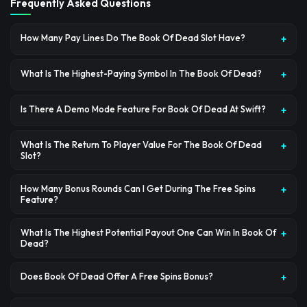
Frequently Asked Questions
How Many Pay Lines Do The Book Of Dead Slot Have?
What Is The Highest-Paying Symbol In The Book Of Dead?
Is There A Demo Mode Feature For Book Of Dead At Swift?
What Is The Return To Player Value For The Book Of Dead
Slot?
How Many Bonus Rounds Can I Get During The Free Spins
Feature?
What Is The Highest Potential Payout One Can Win In Book Of
Dead?
Does Book Of Dead Offer A Free Spins Bonus?