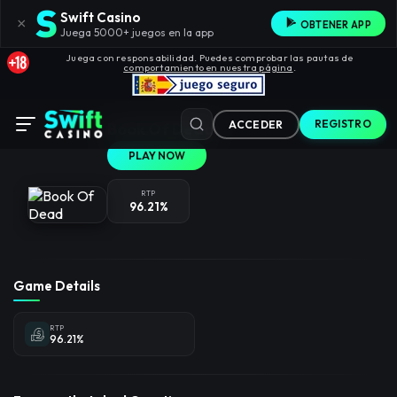
Swift Casino
×
OBTENER APP
Juega 5000+ juegos en la app
REGISTRO
ACCEDER
Book Of Dead
PLAY NOW
RTP
96.21%
Game Details
RTP
96.21%