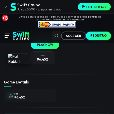
Swift Casino
×
OBTENER APP
Juega 5000+ juegos en la app
REGISTRO
ACCEDER
Fat Rabbit
PLAY NOW
RTP
96.45%
Game Details
RTP
96.45%