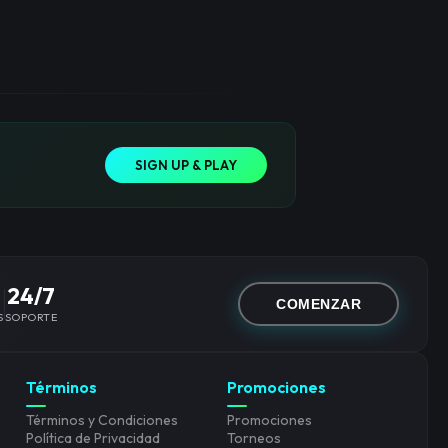
SIGN UP & PLAY
24/7
COMENZAR
S
SOPORTE
Términos
Promociones
Términos y Condiciones
Promociones
Política de Privacidad
Torneos