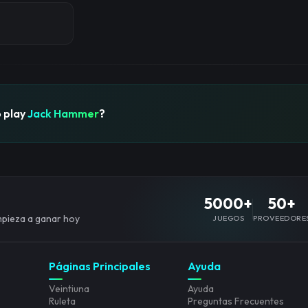
 play
Jack Hammer
?
5000+
50+
mpieza a ganar hoy
JUEGOS
PROVEEDORE
Páginas Principales
Ayuda
Veintiuna
Ayuda
Ruleta
Preguntas Frecuentes