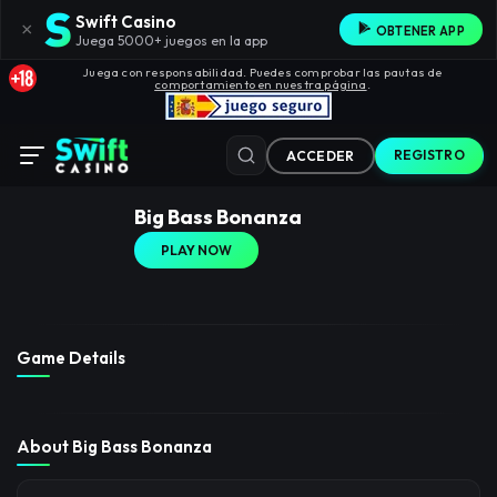
Swift Casino
×
OBTENER APP
Juega 5000+ juegos en la app
REGISTRO
ACCEDER
Big Bass Bonanza
PLAY NOW
Game Details
About Big Bass Bonanza