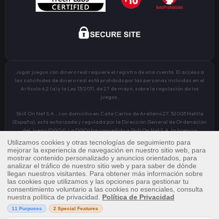
Jugar juegos con dinero real requiere el registro de una cuenta. El acceso a
las solicitudes de dinero real está prohibido por las personas incluidas en el
Artículo 6.2 (a) y la Ley 13/2011, de 27 de mayo, sobre la regulación de los
juegos.
Skill On Net S.A., con domicilio en Calle Carlos de Arellano 27, 52003 Melilla
(España), está autorizada y regulada por la Dirección General de Ordenación
del Juego (DGOJ). La DGOJ ha concedido a Skill On Net S.A. la licencia
general de OTROS JUEGOS No/Ref: LGEN/00083, así como las licencias
singulares de RULETA No/Ref: PROLI/00283, BLACKJACK No/Ref:
PROLI/00282 y MÁQUINAS DE AZAR No/Ref: PROLI/00237. Para más
información, por favor haga click
aquí
.
Juega con responsabilidad.
Ten en cuenta que todas las imágenes de los juegos y los iconos de los
proveedores que se muestran en la página de cierre de sesión son solo para
fines ilustrativos. Algunos de los juegos que se muestran pueden no estar