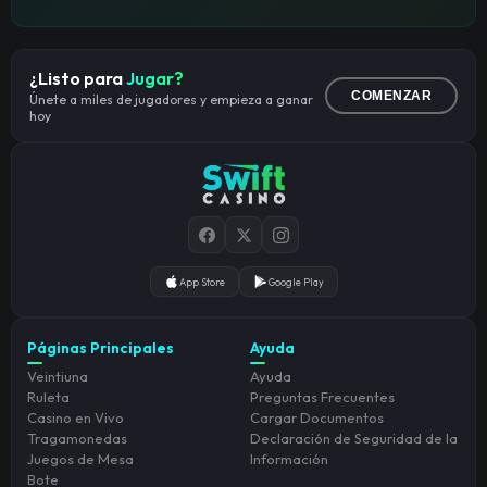
¿Listo para
Jugar?
COMENZAR
Únete a miles de jugadores y empieza a ganar
hoy
App Store
Google Play
Páginas Principales
Ayuda
Veintiuna
Ayuda
Ruleta
Preguntas Frecuentes
Casino en Vivo
Cargar Documentos
Tragamonedas
Declaración de Seguridad de la
Juegos de Mesa
Información
Bote