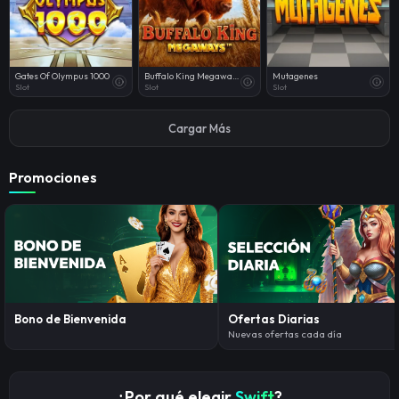
Gates Of Olympus 1000
Buffalo King Megaways
Mutagenes
Slot
Slot
Slot
Cargar Más
Promociones
Bono de Bienvenida
Ofertas Diarias
Nuevas ofertas cada día
¿Por qué elegir
Swift
?