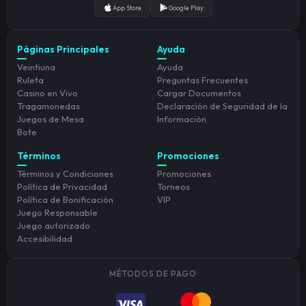
así de sencillo. Es esta sencillez del juego lo que hace de la ruleta en vivo uno
App Store
Google Play
de los juegos de casino en vivo más estimulantes.
Descubre los mejores juegos de ruleta en vivo en Swift
Casino
Páginas Principales
Ayuda
Nos enorgullece decir que Swift Casino es el lugar ideal para descubrir la
Veintiuna
Ayuda
colección más increíble de juegos de ruleta en vivo desarrollados por los
Ruleta
Preguntas Frecuentes
principales proveedores de software de la industria del iGaming. Esto
Casino en Vivo
Cargar Documentos
incluye nombres destacados como Evolution, Pragmatic Play, PlayTech,
Tragamonedas
Declaración de Seguridad de la
Microgaming, Authentic Gaming y muchos más. Comienza tu aventura de
Juegos de Mesa
Información
ruleta en vivo con estos títulos de tendencias:
Bote
Mega Fire Blaze Roulette
Live Roulette Lobby
Términos
Promociones
Mega Roulette
Términos y Condiciones
Promociones
Roulette 2
Política de Privacidad
Torneos
Lucky 6 Roulette
Política de Bonificación
VIP
Burgundy Auto-Roulette
Juego Responsable
VIP Roulette
Juego autorizado
Football Roulette
Accesibilidad
Glam Roulette
Quantum Roulette Live
Diferencia entre la ruleta en vivo y la ruleta en línea
MÉTODOS DE PAGO
A pesar de pertenecer a la misma categoría de juego de casino, las ruletas
en vivo difieren ligeramente de las en línea. La principal distinción entre